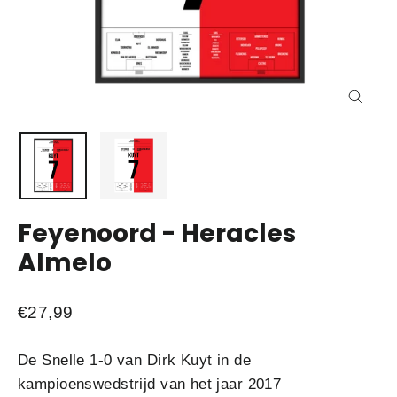
Sluite
(esc)
Feyenoord - Heracles
Almelo
Normale
€27,99
prijs
De Snelle 1-0 van Dirk Kuyt in de
kampioenswedstrijd van het jaar 2017