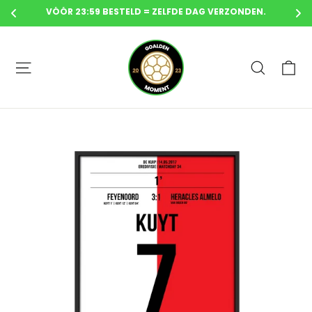
VÓÓR 23:59 BESTELD = ZELFDE DAG VERZONDEN.
Overslaan
naar
Wi
Site-navigatie
Zoeken
inhoud